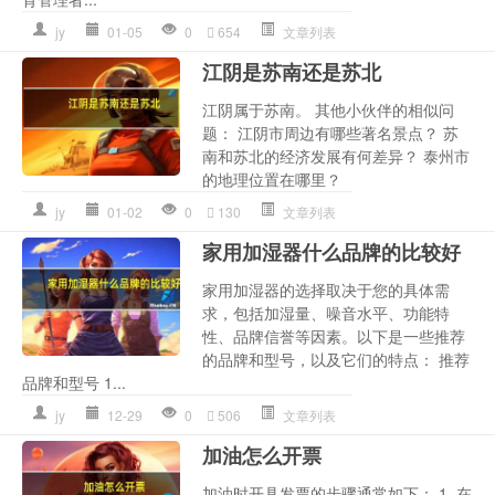
jy
01-05
0
654
文章列表
江阴是苏南还是苏北
江阴属于苏南。 其他小伙伴的相似问
题： 江阴市周边有哪些著名景点？ 苏
南和苏北的经济发展有何差异？ 泰州市
的地理位置在哪里？
jy
01-02
0
130
文章列表
家用加湿器什么品牌的比较好
家用加湿器的选择取决于您的具体需
求，包括加湿量、噪音水平、功能特
性、品牌信誉等因素。以下是一些推荐
的品牌和型号，以及它们的特点： 推荐
品牌和型号 1...
jy
12-29
0
506
文章列表
加油怎么开票
加油时开具发票的步骤通常如下： 1. 在