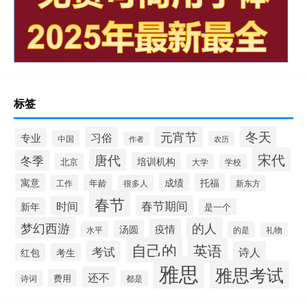
标签
冬天
元宵节
习俗
专业
中国
农历
作者
宋代
唐代
冬季
培训机构
北京
大学
学校
寓意
成绩
托福
年龄
工作
很多人
新东方
春节
春节期间
时间
新年
是一个
梦幻西游
的人
疫情
汤圆
水平
的是
礼物
自己的
英语
考试
诗人
红包
考生
雅思
雅思考试
还不
费用
诗词
都是