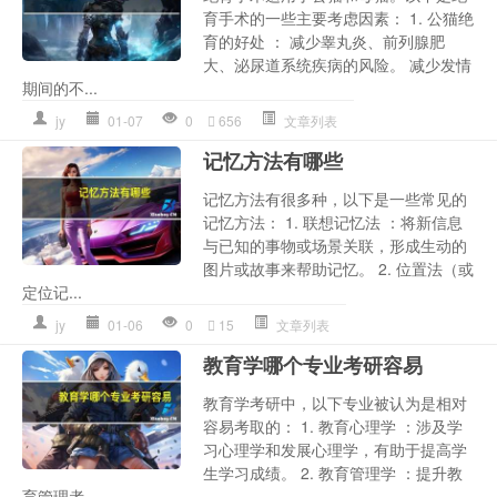
育手术的一些主要考虑因素： 1. 公猫绝
育的好处 ： 减少睾丸炎、前列腺肥
大、泌尿道系统疾病的风险。 减少发情
期间的不...
jy
01-07
0
656
文章列表
记忆方法有哪些
记忆方法有很多种，以下是一些常见的
记忆方法： 1. 联想记忆法 ：将新信息
与已知的事物或场景关联，形成生动的
图片或故事来帮助记忆。 2. 位置法（或
定位记...
jy
01-06
0
15
文章列表
教育学哪个专业考研容易
教育学考研中，以下专业被认为是相对
容易考取的： 1. 教育心理学 ：涉及学
习心理学和发展心理学，有助于提高学
生学习成绩。 2. 教育管理学 ：提升教
育管理者...