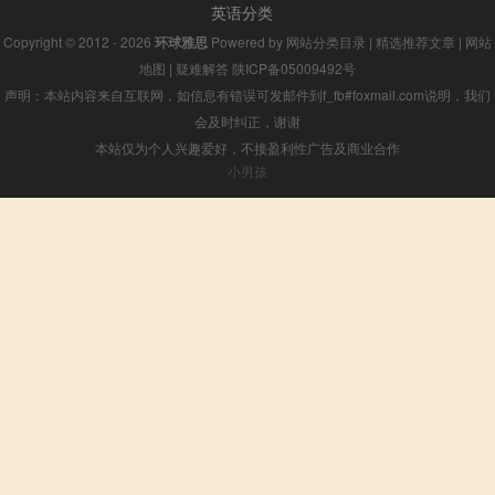
英语分类
Copyright © 2012 - 2026
环球雅思
Powered by
网站分类目录
|
精选推荐文章
|
网站
地图
|
疑难解答
陕ICP备05009492号
声明：本站内容来自互联网，如信息有错误可发邮件到f_fb#foxmail.com说明，我们
会及时纠正，谢谢
本站仅为个人兴趣爱好，不接盈利性广告及商业合作
小男孩