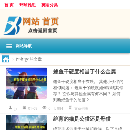
首 页
环球雅思
英语分类
网站导航
>
作者“jy”的文章
鲣鱼干硬度相当于什么金属
鲣鱼干硬度相当于玄铁。 其他小伙伴的
相似问题： 鲣鱼干的硬度如何影响其储
存？ 玄铁与其他金属有何不同？ 如何
判断鲣鱼干的硬度？
jy
01-09
0
984
文章列表
绝育的猫是公猫还是母猫
绝育手术适用于公猫和母猫。以下是绝