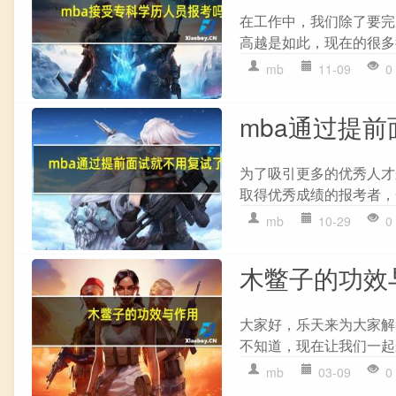
在工作中，我们除了要完
高越是如此，现在的很多
mb
11-09
0
mba通过提
为了吸引更多的优秀人才
取得优秀成绩的报考者，
mb
10-29
0
木鳖子的功效
大家好，乐天来为大家解
不知道，现在让我们一起来
mb
03-09
0