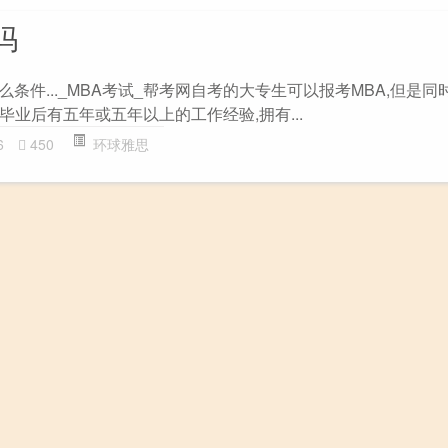
吗
什么条件..._MBA考试_帮考网自考的大专生可以报考MBA,但是
业后有五年或五年以上的工作经验,拥有...
6
450
环球雅思