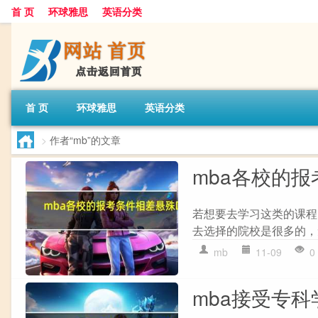
首 页
环球雅思
英语分类
首 页
环球雅思
英语分类
>
作者“mb”的文章
mba各校的
若想要去学习这类的课程
去选择的院校是很多的，
mb
11-09
0
mba接受专