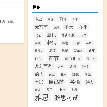
标签
习俗
专业
中国
作者
同时必须满足
冬天
元宵节
冬季
农历
唐代
培训机构
北京
大学
宋代
寓意
年龄
工作
学校
成绩
托福
新年
很多人
新东方
春节
春节期间
时间
是一个
梦幻西游
疫情
汤圆
水平
的人
红包
考生
的是
礼物
自己的
英语
考试
诗人
还不
费用
诗词
都是
雅思
雅思考试