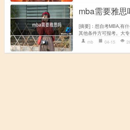
mba需要雅思
[摘要]：想自考MBA,有
其他条件方可报考。大专毕
mb
04-15
2