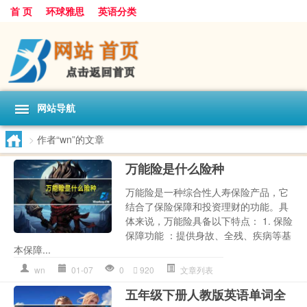
首 页
环球雅思
英语分类
网站导航
>
作者“wn”的文章
万能险是什么险种
万能险是一种综合性人寿保险产品，它
结合了保险保障和投资理财的功能。具
体来说，万能险具备以下特点： 1. 保险
保障功能 ：提供身故、全残、疾病等基
本保障...
wn
01-07
0
920
文章列表
五年级下册人教版英语单词全