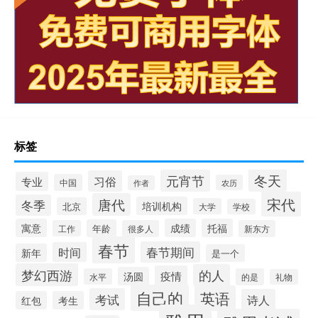
标签
冬天
元宵节
习俗
专业
中国
农历
作者
宋代
唐代
冬季
培训机构
北京
大学
学校
寓意
成绩
托福
年龄
工作
很多人
新东方
春节
春节期间
时间
新年
是一个
梦幻西游
的人
疫情
汤圆
水平
的是
礼物
自己的
英语
考试
诗人
红包
考生