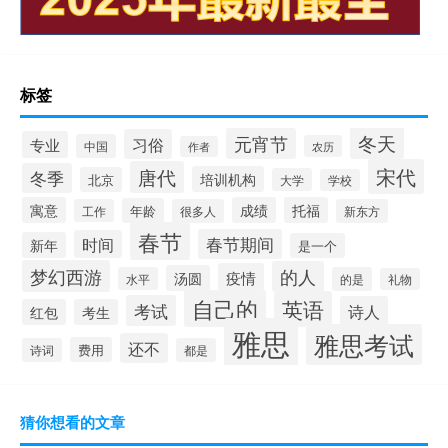
标签
冬天
元宵节
习俗
专业
中国
农历
作者
宋代
唐代
冬季
培训机构
北京
大学
学校
寓意
成绩
托福
年龄
工作
很多人
新东方
春节
春节期间
时间
新年
是一个
梦幻西游
的人
疫情
汤圆
水平
的是
礼物
自己的
英语
考试
诗人
红包
考生
雅思
雅思考试
还不
费用
诗词
都是
猜你想看的文章