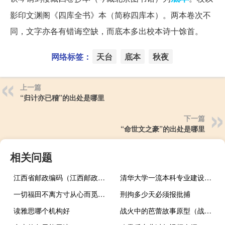
影印文渊阁《四库全书》本（简称四库本）。两本卷次不
同，文字亦各有错诲空缺，而底本多出校本诗十馀首。
网络标签：
天台
底本
秋夜
上一篇
“归计亦已稽”的出处是哪里
下一篇
“命世文之豪”的出处是哪里
相关问题
江西省邮政编码（江西邮政编码）
清华大学一流本科专业建设名单
一切福田不离方寸从心而觅感无不通什么意思
刑拘多少天必须报批捕
读雅思哪个机构好
战火中的芭蕾故事原型（战火中的芭蕾简介）