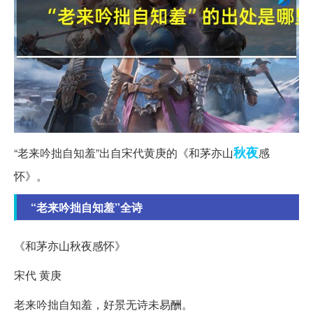
秋夜
“老来吟拙自知羞”出自宋代黄庚的《和茅亦山
感
怀》。
“老来吟拙自知羞”全诗
《和茅亦山秋夜感怀》
宋代 黄庚
老来吟拙自知羞，好景无诗未易酬。