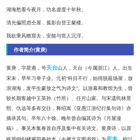
湖海愁看今夜月，功名虚度十年秋。
清光偏照虑仝屋，孤影自登王粲楼。
我欲乘风蟾窟去，安能与世人沉浮。
作者简介(黄庚)
天台
黄庚，字星甫，号
山人，天台（今属浙江）人。出生
宋末，早年习举子业。元初“科目不行，始得脱屣场屋，放
浪湖海，发平生豪放之气为诗文”。以游幕和教馆为生，曾
较长期客越中王英孙（竹所）、任月山家。与宋遗民林景
熙、仇远等多有交往，释绍嵩《亚愚江浙纪行集句诗》亦
摘录其句。卒年八十馀。晚年曾自编其诗为《月屋漫
稿》。事见本集卷首自序及集中有关诗文。黄庚诗，以原
底本
铁琴铜剑楼藏四卷抄本（今藏北京图书馆）为
。校以