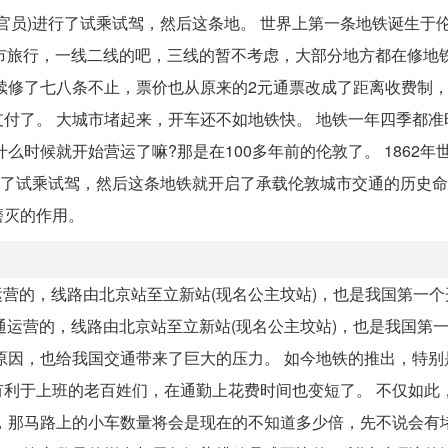
员)进行了试乘试驾，然后这条地。 世界上第一条地铁诞生于伦敦。
城市旅行，一线二线的吧，三线的暂不考虑，大部分地方都在修地
续修了七八条不止，票价也从原来的2元通票改成了距离收费制
付了。 大城市堵起来，开车还不如地铁快。 地铁一年四季都准
么时候就开始营运了嘛?那是在100多年前的伦敦了。 1862年
进行了试乘试驾，然后这条地铁就开启了承载伦敦城市交通的历史
磨灭的作用。
通运营的，线路由北京站至立新站(现名公主坟站)，也是我国第一
开通运营的，线路由北京站至立新站(现名公主坟站)，也是我国第
原因，也给我国交通带来了巨大的压力。 如今地铁的推出，特别
利于上班的老百姓们，在通勤上花费时间也变短了。 不仅如此
，那马路上的小车数量将会是现在的不知道多少倍，先不说会有