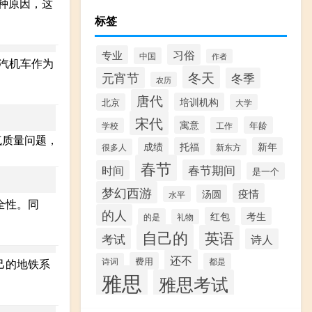
种原因，这
标签
习俗
专业
中国
作者
汽机车作为
冬天
元宵节
冬季
农历
唐代
培训机构
北京
大学
宋代
寓意
年龄
工作
学校
气质量问题，
成绩
托福
新年
很多人
新东方
春节
春节期间
时间
是一个
梦幻西游
疫情
汤圆
水平
全性。同
的人
红包
考生
的是
礼物
自己的
英语
考试
诗人
还不
费用
诗词
都是
己的地铁系
雅思
雅思考试