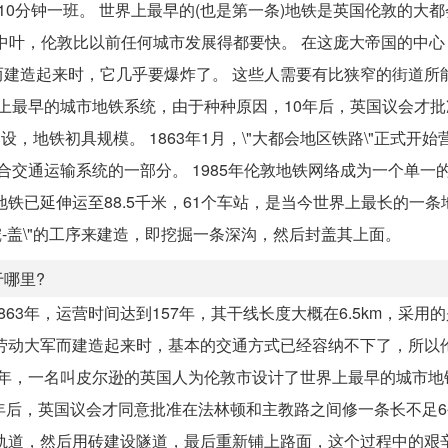
0分钟一班。 世界上最早的(也是第一条)地铁是英国伦敦的大
9世纪中叶，伦敦比以前任何城市发展得都要快。 在这庞大帝国的中
建造起来时，它几乎要爆炸了。 这些人需要有比狭窄的街道所
界上最早的城市地铁系统，由于种种原因，10年后，英国议会才
地铁初具规模。 1863年1月，\"大都会地区铁路\"正式开始
综合交通运输系统的一部分。 1985年伦敦地铁网络成为一个单一
地铁已延伸运至88.5千米，61个车站，是当今世界上最长的一条
挖-盖\"的工序来建造，即挖掘一条深沟，然后封盖其上面。
于哪里?
3年，运营时间达到157年，其干线长度大概在6.5km，采用
劳动大军而建造起来时，基本的交通方式已经容纳不下了，所以
3年，一名叫皮尔逊的英国人为伦敦市设计了世界上最早的城市地
年后，英国议会才同意批准在法林顿和主教路之间修一条长不足
轨道，然后用砖建设隧道，最后重新铺上路面，这个过程中的艰