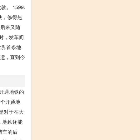
 1599.
铁，修得热
，后来又随
时，发车间
世界首条地
命运，直到今
个开通地铁的
一个开通地
是对于在大
，地铁还能
堵车的后