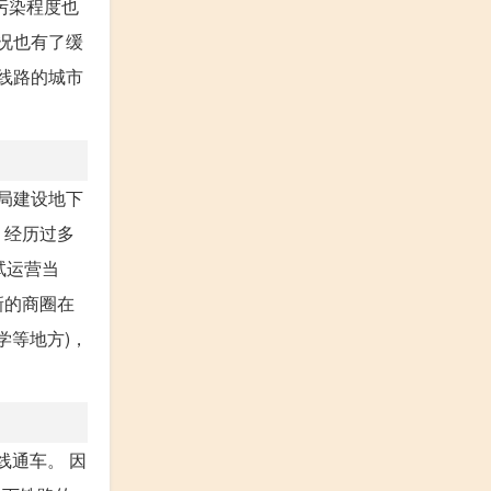
污染程度也
况也有了缓
线路的城市
局建设地下
。经历过多
试运营当
新的商圈在
学等地方)，
线通车。 因