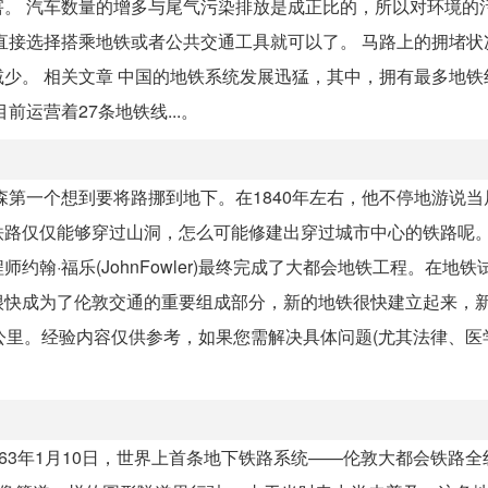
。 汽车数量的增多与尾气污染排放是成正比的，所以对环境的
直接选择搭乘地铁或者公共交通工具就可以了。 马路上的拥堵状
少。 相关文章 中国的地铁系统发展迅猛，其中，拥有最多地铁
运营着27条地铁线...。
森第一个想到要将路挪到地下。在1840年左右，他不停地游说当
铁路仅仅能够穿过山洞，怎么可能修建出穿过城市中心的铁路呢
翰·福乐(JohnFowler)最终完成了大都会地铁工程。在地铁
很快成为了伦敦交通的重要组成部分，新的地铁很快建立起来，
公里。经验内容仅供参考，如果您需解决具体问题(尤其法律、医
63年1月10日，世界上首条地下铁路系统——伦敦大都会铁路全