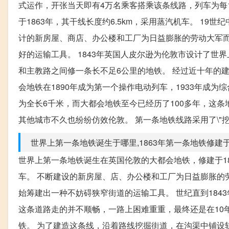
式运作，开张当天即有4万名乘客搭乘该条线路，列车为每1
于1863年，其干线长度约6.5km，采用蒸汽机车。 1
计的新房屋、商店、办公楼和工厂为日益膨胀的劳动大军而
好的运输工具。 1843年英国人皮尔逊为伦敦市设计了世
和主教路之间修一条长不足6公里的地铁。 经过近十年的建设，
会地铁在1890年成为第一个操作电动列车，1933年成为
为全长6千米，而大都会地铁至今已经历了100多年，这条
其他城市不久也纷纷仿效伦敦。 第一条地铁线路采用了\"
世界上第一条地铁诞生于哪里,1863年第一条地铁修建
世界上第一条地铁诞生在英国伦敦的大都会地铁，修建于186
车。 不断建设的新房屋、店、办公楼和工厂为日益膨胀的
始筹建出一种不妨碍狭窄街道的运输工具。 世纪直到184
这条道路走的并不顺畅，一路上困难重重，最终还是在10
铁。 为了建造这条线，沿着路线挖掘街道，在沟渠中铺设