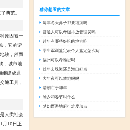
猜你想看的文章
立了典范。
每年冬天鼻子都要结痂吗
普通人可以考碳排放管理员吗
各种原因被一
过年有哪些好吃的地方吃
铁，它的诞
学生军训鉴定表个人鉴定怎么写
了地铁，然而
福州可以考雅思吗
响，城市地
过年去珠海还是海口好点
并相继建成通
大年夜可以放炮吗吗
个交通工具，
清朝亡于哪年
除夕和春节叫什么
梦幻西游地府打难度加点
，是人类社会
1月10日正