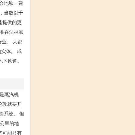
都会地铁，建
心，当数以千
能提供的更
批准在法林顿
营业。 大都
的实体。 成
地下铁道。
的是蒸汽机
伦敦就要开
铁系统。 但
6公里的地
辛可能只有