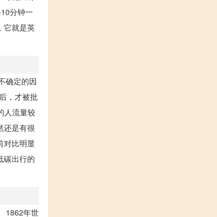
10分钟一
，它就是英
不确定的因
之后，才被批
的人流量较
然还是有很
前对比明显
低碳出行的
1862年世