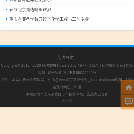
春节北京周边哪里旅游
重庆有哪些学校开设了化学工程与工艺专业
英语分类
Copyright © 2012 - 2026
环球雅思
Powered by
网站分类目录
|
精选推荐文章
|
网站
地图
|
疑难解答
陕ICP备05009492号
声明：本站内容来自互联网，如信息有错误可发邮件到f_fb#foxmail.com说明，我们
会及时纠正，谢谢
本站仅为个人兴趣爱好，不接盈利性广告及商业合作
小男孩