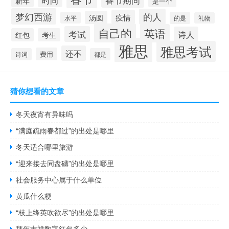
新年
是一个
梦幻西游
的人
疫情
汤圆
水平
的是
礼物
自己的
英语
考试
诗人
红包
考生
雅思
雅思考试
还不
费用
诗词
都是
猜你想看的文章
冬天夜宵有异味吗
“满庭疏雨春都过”的出处是哪里
冬天适合哪里旅游
“迎来接去同盘礴”的出处是哪里
社会服务中心属于什么单位
黄瓜什么梗
“枝上绛英吹欲尽”的出处是哪里
拜年吉祥数字红包多少