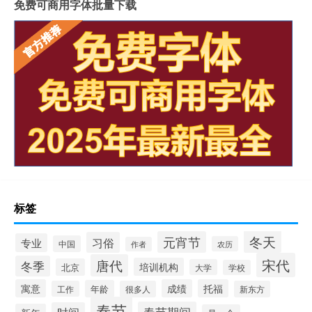
免费可商用字体批量下载
标签
冬天
元宵节
习俗
专业
中国
农历
作者
宋代
唐代
冬季
培训机构
北京
大学
学校
寓意
成绩
托福
年龄
工作
很多人
新东方
春节
春节期间
时间