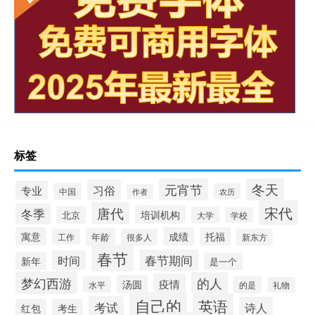
标签
冬天
元宵节
习俗
专业
中国
农历
作者
宋代
唐代
冬季
培训机构
北京
大学
学校
寓意
成绩
托福
年龄
工作
很多人
新东方
春节
春节期间
时间
新年
是一个
梦幻西游
的人
疫情
汤圆
水平
的是
礼物
自己的
英语
考试
诗人
红包
考生