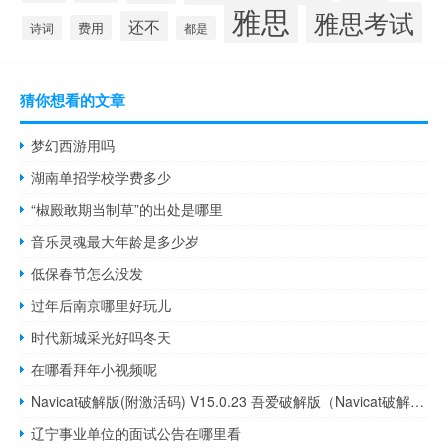
雅思
雅思考试
还不
费用
诗词
都是
猜你想看的文章
梦幻西游用吗
湖南单招学校学费多少
“椒殿敢期当制草”的出处是哪里
音乐灵魂最大年龄是多少岁
低保春节怎么没发
过年后南京哪里好玩儿
时代新城采光好吗冬天
在哪看拜年小视频呢
Navicat破解版(附激活码) V15.0.23 吾爱破解版（Navicat破解版(附激活码) V15.0.23 吾爱破解版功能简介）
辽宁事业单位的面试公告在哪里看