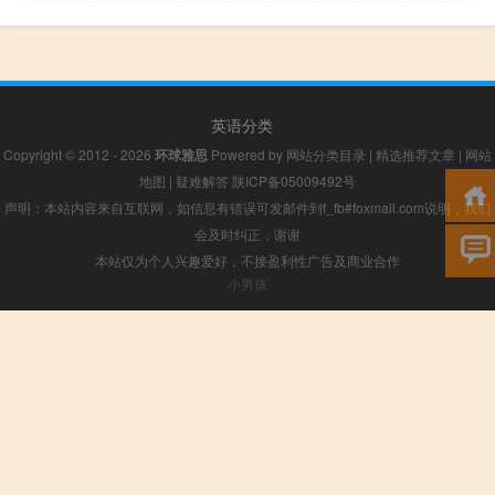
英语分类
Copyright © 2012 - 2026
环球雅思
Powered by
网站分类目录
|
精选推荐文章
|
网站
地图
|
疑难解答
陕ICP备05009492号
声明：本站内容来自互联网，如信息有错误可发邮件到f_fb#foxmail.com说明，我们
会及时纠正，谢谢
本站仅为个人兴趣爱好，不接盈利性广告及商业合作
小男孩