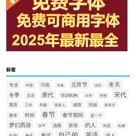
标签
冬天
元宵节
习俗
专业
中国
农历
作者
宋代
唐代
冬季
培训机构
北京
大学
学校
寓意
成绩
托福
年龄
工作
很多人
新东方
春节
春节期间
时间
新年
是一个
梦幻西游
的人
疫情
汤圆
水平
的是
礼物
自己的
英语
考试
诗人
红包
考生