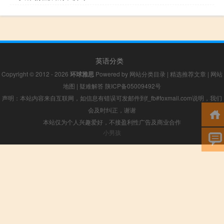
英语分类
Copyright © 2012 - 2026
环球雅思
Powered by
网站分类目录
|
精选推荐文章
|
网站
地图
|
疑难解答
陕ICP备05009492号
声明：本站内容来自互联网，如信息有错误可发邮件到f_fb#foxmail.com说明，我们
会及时纠正，谢谢
本站仅为个人兴趣爱好，不接盈利性广告及商业合作
小男孩