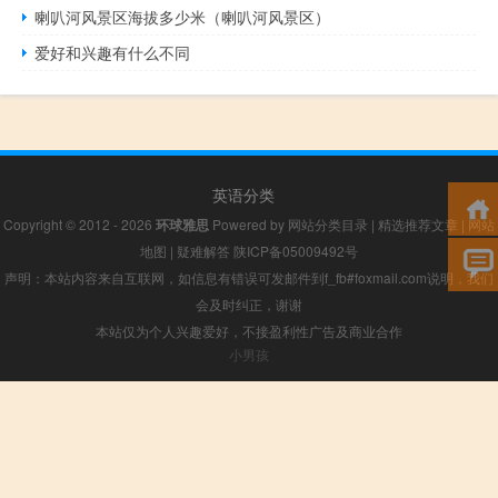
喇叭河风景区海拔多少米（喇叭河风景区）
爱好和兴趣有什么不同
英语分类
Copyright © 2012 - 2026
环球雅思
Powered by
网站分类目录
|
精选推荐文章
|
网站
地图
|
疑难解答
陕ICP备05009492号
声明：本站内容来自互联网，如信息有错误可发邮件到f_fb#foxmail.com说明，我们
会及时纠正，谢谢
本站仅为个人兴趣爱好，不接盈利性广告及商业合作
小男孩