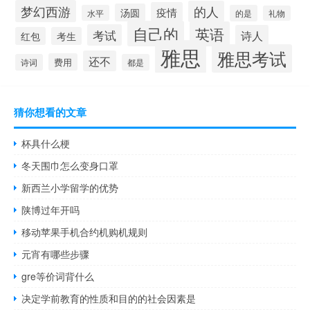
梦幻西游
的人
疫情
汤圆
水平
的是
礼物
自己的
英语
考试
诗人
红包
考生
雅思
雅思考试
还不
费用
诗词
都是
猜你想看的文章
杯具什么梗
冬天围巾怎么变身口罩
新西兰小学留学的优势
陕博过年开吗
移动苹果手机合约机购机规则
元宵有哪些步骤
gre等价词背什么
决定学前教育的性质和目的的社会因素是