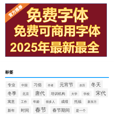
标签
冬天
元宵节
习俗
专业
中国
农历
作者
宋代
唐代
冬季
培训机构
北京
大学
学校
寓意
成绩
托福
年龄
工作
很多人
新东方
春节
春节期间
时间
新年
是一个