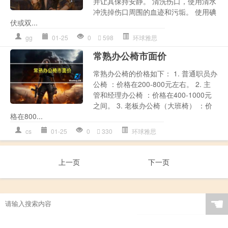
并让其保持安静。 清洗伤口，使用清水
冲洗掉伤口周围的血迹和污垢。 使用碘
伏或双...
gg
01-25
0
598
环球雅思
常熟办公椅市面价
常熟办公椅的价格如下： 1. 普通职员办
公椅 ：价格在200-800元左右。 2. 主
管和经理办公椅 ：价格在400-1000元
之间。 3. 老板办公椅（大班椅） ：价
格在800...
cs
01-25
0
330
环球雅思
上一页
下一页
☚