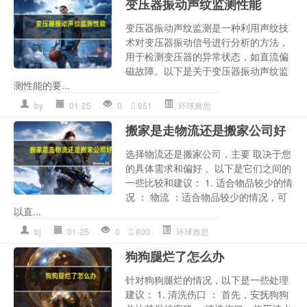
变压器振动声纹监测性能
变压器振动声纹监测是一种利用声纹技
术对变压器振动信号进行分析的方法，
用于检测变压器的异常状态，如直流偏
磁故障。以下是关于变压器振动声纹监
测性能的要...
by
01-25
0
951
环球雅思
搬家是走物流还是搬家公司好
选择物流还是搬家公司，主要 取决于您
的具体需求和偏好 。以下是它们之间的
一些比较和建议： 1. 适合物品较少的情
况 ： 物流 ：适合物品较少的情况，可
以直...
bj
01-25
0
800
环球雅思
狗狗腿烂了怎么办
针对狗狗腿烂的情况，以下是一些处理
建议： 1. 清洗伤口 ： 首先，安抚狗狗