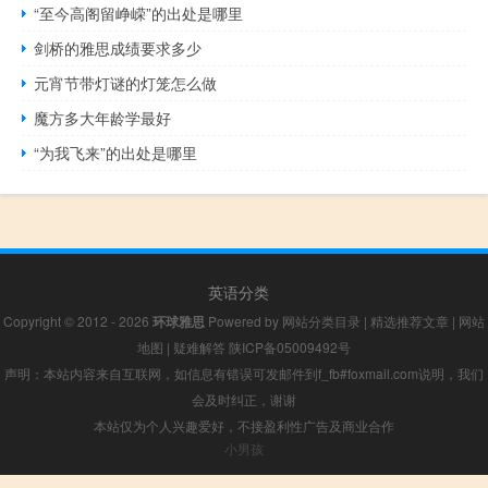
“至今高阁留峥嵘”的出处是哪里
剑桥的雅思成绩要求多少
元宵节带灯谜的灯笼怎么做
魔方多大年龄学最好
“为我飞来”的出处是哪里
英语分类
Copyright © 2012 - 2026
环球雅思
Powered by
网站分类目录
|
精选推荐文章
|
网站
地图
|
疑难解答
陕ICP备05009492号
声明：本站内容来自互联网，如信息有错误可发邮件到f_fb#foxmail.com说明，我们
会及时纠正，谢谢
本站仅为个人兴趣爱好，不接盈利性广告及商业合作
小男孩