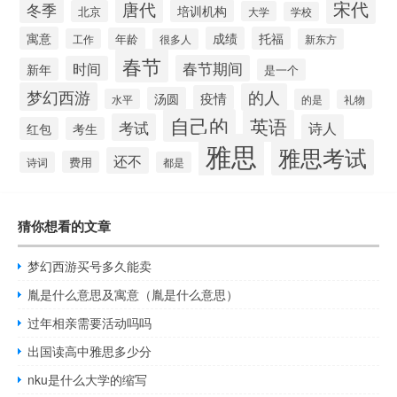
宋代
唐代
冬季
培训机构
北京
大学
学校
寓意
成绩
托福
年龄
工作
很多人
新东方
春节
春节期间
时间
新年
是一个
梦幻西游
的人
疫情
汤圆
水平
的是
礼物
自己的
英语
考试
诗人
红包
考生
雅思
雅思考试
还不
费用
诗词
都是
猜你想看的文章
梦幻西游买号多久能卖
胤是什么意思及寓意（胤是什么意思）
过年相亲需要活动吗吗
出国读高中雅思多少分
nku是什么大学的缩写