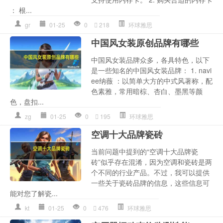
： 根...
gr
01-25
0
218
环球雅思
中国风女装原创品牌有哪些
中国风女装品牌众多，各具特色，以下
是一些知名的中国风女装品牌： 1. navi
ee纳薇 ：以简单大方的中式风著称，配
色素雅，常用暗棕、杏白、墨黑等颜
色，盘扣...
zg
01-25
0
195
环球雅思
空调十大品牌瓷砖
当前问题中提到的“空调十大品牌瓷
砖”似乎存在混淆，因为空调和瓷砖是两
个不同的行业产品。不过，我可以提供
一些关于瓷砖品牌的信息，这些信息可
能对您了解瓷...
kt
01-25
0
476
环球雅思