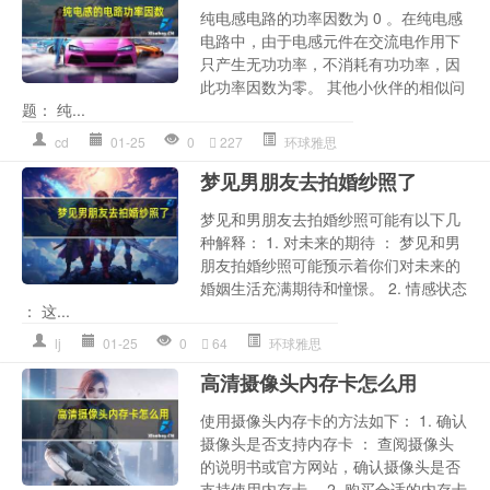
纯电感电路的功率因数为 0 。在纯电感
电路中，由于电感元件在交流电作用下
只产生无功功率，不消耗有功功率，因
此功率因数为零。 其他小伙伴的相似问
题： 纯...
cd
01-25
0
227
环球雅思
梦见男朋友去拍婚纱照了
梦见和男朋友去拍婚纱照可能有以下几
种解释： 1. 对未来的期待 ： 梦见和男
朋友拍婚纱照可能预示着你们对未来的
婚姻生活充满期待和憧憬。 2. 情感状态
： 这...
lj
01-25
0
64
环球雅思
高清摄像头内存卡怎么用
使用摄像头内存卡的方法如下： 1. 确认
摄像头是否支持内存卡 ： 查阅摄像头
的说明书或官方网站，确认摄像头是否
支持使用内存卡。 2. 购买合适的内存卡