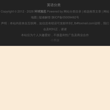
英语分类
Copyright © 2012 - 2026
环球雅思
Powered by
网站分类目录
|
精选推荐文章
|
网站
地图
|
疑难解答
陕ICP备05009492号
声明：本站内容来自互联网，如信息有错误可发邮件到f_fb#foxmail.com说明，我们
会及时纠正，谢谢
本站仅为个人兴趣爱好，不接盈利性广告及商业合作
小男孩