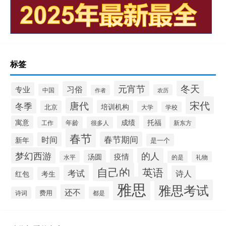
标签
冬天
元宵节
习俗
专业
中国
农历
作者
宋代
唐代
冬季
培训机构
北京
大学
学校
寓意
成绩
托福
年龄
工作
很多人
新东方
春节
春节期间
时间
新年
是一个
梦幻西游
的人
疫情
汤圆
水平
的是
礼物
自己的
英语
考试
诗人
红包
考生
雅思
雅思考试
还不
费用
诗词
都是