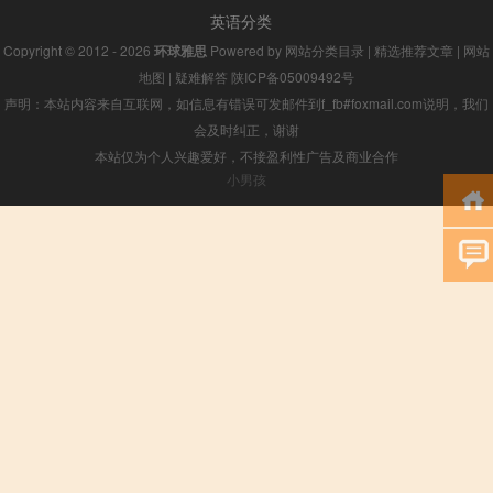
英语分类
Copyright © 2012 - 2026
环球雅思
Powered by
网站分类目录
|
精选推荐文章
|
网站
地图
|
疑难解答
陕ICP备05009492号
声明：本站内容来自互联网，如信息有错误可发邮件到f_fb#foxmail.com说明，我们
会及时纠正，谢谢
本站仅为个人兴趣爱好，不接盈利性广告及商业合作
小男孩