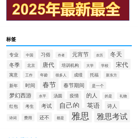
标签
冬天
元宵节
习俗
专业
中国
农历
作者
宋代
唐代
冬季
培训机构
北京
大学
学校
寓意
成绩
托福
年龄
工作
很多人
新东方
春节
春节期间
时间
新年
是一个
梦幻西游
的人
疫情
汤圆
水平
的是
礼物
自己的
英语
考试
诗人
红包
考生
雅思
雅思考试
还不
费用
诗词
都是