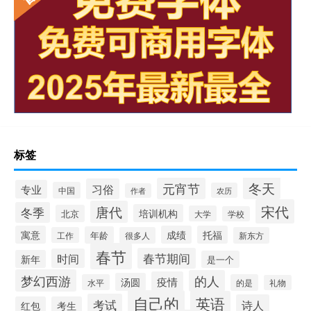
标签
冬天
元宵节
习俗
专业
中国
农历
作者
宋代
唐代
冬季
培训机构
北京
大学
学校
寓意
成绩
托福
年龄
工作
很多人
新东方
春节
春节期间
时间
新年
是一个
梦幻西游
的人
疫情
汤圆
水平
的是
礼物
自己的
英语
考试
诗人
红包
考生