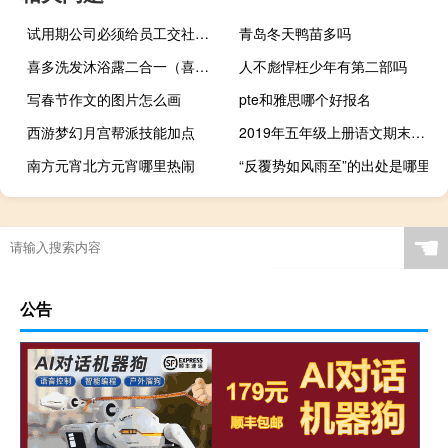
试用期公司必须给员工交社保吗
青岛冬天鸭苗多吗
喜多洗发沐浴露二合一（喜多沐浴露）
人不彪悍枉少年有第二部吗
写春节作文的图片怎么画
pte和雅思哪个好报名
西游梦幻月宫帮派技能加点
2019年五年级上册语文期末试卷人教版答案
南方元宵北方元宵哪里热闹
“反覆势如风雨至”的出处是哪里
☚
公告