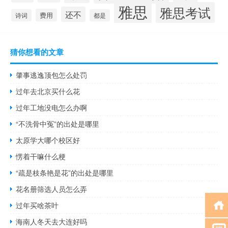
雅思
雅思考试
还不
费用
诗词
都是
猜你想看的文章
肇事逃逸顶包怎么处罚
过年去北京买什么花
过年工地没电怎么办啊
“不洗骨中冤”的出处是哪里
太原学大哪个校区好
愣着干嘛什么梗
“疏是枝条艳是花”的出处是哪里
花名册筛选人员怎么弄
过年买啥茶叶
海南人冬天去大连好吗