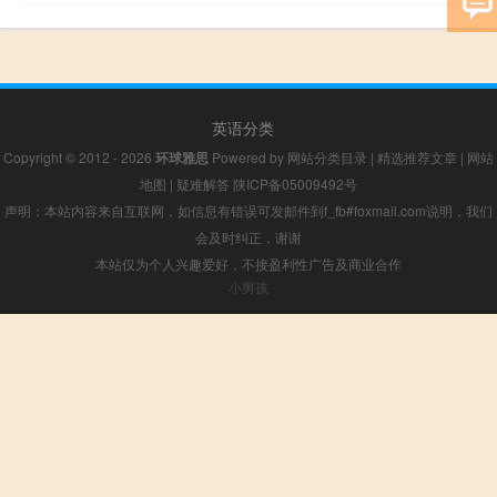
英语分类
Copyright © 2012 - 2026
环球雅思
Powered by
网站分类目录
|
精选推荐文章
|
网站
地图
|
疑难解答
陕ICP备05009492号
声明：本站内容来自互联网，如信息有错误可发邮件到f_fb#foxmail.com说明，我们
会及时纠正，谢谢
本站仅为个人兴趣爱好，不接盈利性广告及商业合作
小男孩