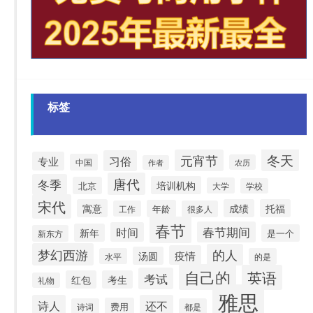
标签
冬天
元宵节
习俗
专业
中国
农历
作者
唐代
冬季
培训机构
北京
大学
学校
宋代
寓意
成绩
托福
年龄
工作
很多人
春节
春节期间
时间
新年
是一个
新东方
梦幻西游
的人
疫情
汤圆
水平
的是
自己的
英语
考试
红包
考生
礼物
雅思
诗人
还不
费用
诗词
都是