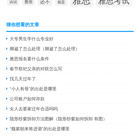
雅思考试
还不
费用
诗词
都是
猜你想看的文章
大专男生学什么专业好
脚崴了怎么处理（脚崴了怎么处理）
雅思报名要什么条件
春节祭祀父亲的对联怎么写
找几天过年了
“小人有母”的出处是哪里
公司账户如何存款
女人去婆家过年合适吗吗
隐形纱窗拆卸方法图解（隐形纱窗如何拆卸 有图）
“魏紫朝来将进酒”的出处是哪里