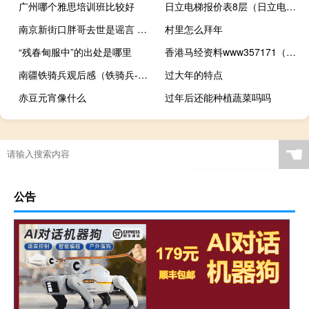
广州哪个雅思培训班比较好
日立电梯报价表8层（日立电梯报价表）
南京新街口胖哥去世是谣言 到底怎么一回事
村里怎么拜年
“残春甸服中”的出处是哪里
香港马经资料www357171（香港马经平特彩图05期）
南疆铁骑兵观后感（铁骑兵-杨朔作品简介）
过大年的特点
赤豆元宵像什么
过年后还能种植蔬菜吗吗
☚
公告