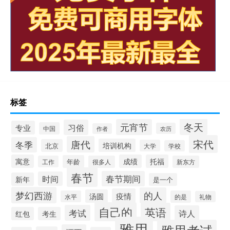
标签
冬天
元宵节
习俗
专业
中国
农历
作者
宋代
唐代
冬季
培训机构
北京
大学
学校
寓意
成绩
托福
年龄
工作
很多人
新东方
春节
春节期间
时间
新年
是一个
梦幻西游
的人
疫情
汤圆
水平
的是
礼物
自己的
英语
考试
诗人
红包
考生
雅思