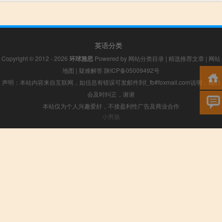
英语分类
Copyright © 2012 - 2026
环球雅思
Powered by
网站分类目录
|
精选推荐文章
|
网站
地图
|
疑难解答
陕ICP备05009492号
声明：本站内容来自互联网，如信息有错误可发邮件到f_fb#foxmail.com说明，我们
会及时纠正，谢谢
本站仅为个人兴趣爱好，不接盈利性广告及商业合作
小男孩