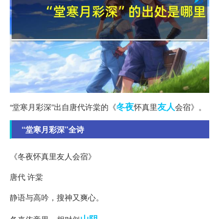
冬夜
友人
“堂寒月彩深”出自唐代许棠的《
怀真里
会宿》。
“堂寒月彩深”全诗
《冬夜怀真里友人会宿》
唐代 许棠
静语与高吟，搜神又爽心。
山阴