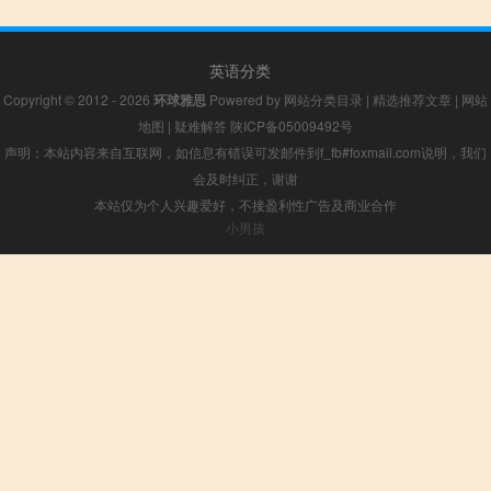
英语分类
Copyright © 2012 - 2026
环球雅思
Powered by
网站分类目录
|
精选推荐文章
|
网站
地图
|
疑难解答
陕ICP备05009492号
声明：本站内容来自互联网，如信息有错误可发邮件到f_fb#foxmail.com说明，我们
会及时纠正，谢谢
本站仅为个人兴趣爱好，不接盈利性广告及商业合作
小男孩