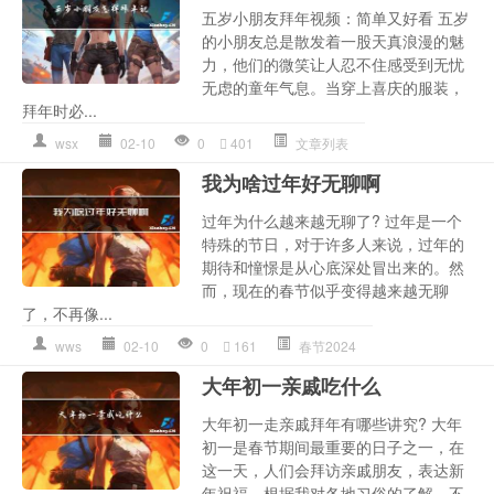
五岁小朋友拜年视频：简单又好看 五岁
的小朋友总是散发着一股天真浪漫的魅
力，他们的微笑让人忍不住感受到无忧
无虑的童年气息。当穿上喜庆的服装，
拜年时必...
wsx
02-10
0
401
文章列表
我为啥过年好无聊啊
过年为什么越来越无聊了? 过年是一个
特殊的节日，对于许多人来说，过年的
期待和憧憬是从心底深处冒出来的。然
而，现在的春节似乎变得越来越无聊
了，不再像...
wws
02-10
0
161
春节2024
大年初一亲戚吃什么
大年初一走亲戚拜年有哪些讲究? 大年
初一是春节期间最重要的日子之一，在
这一天，人们会拜访亲戚朋友，表达新
年祝福。根据我对各地习俗的了解，不