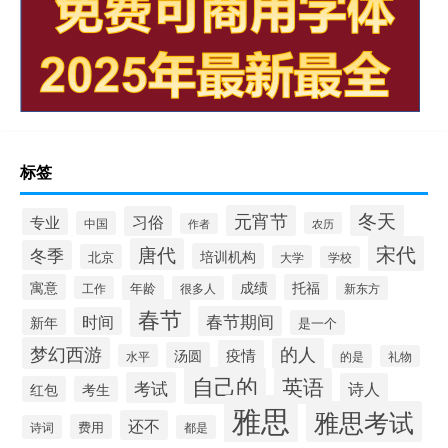
标签
冬天
元宵节
习俗
专业
中国
农历
作者
宋代
唐代
冬季
培训机构
北京
大学
学校
寓意
成绩
托福
年龄
工作
很多人
新东方
春节
春节期间
时间
新年
是一个
梦幻西游
的人
疫情
汤圆
水平
的是
礼物
自己的
英语
考试
诗人
红包
考生
雅思
雅思考试
还不
费用
诗词
都是