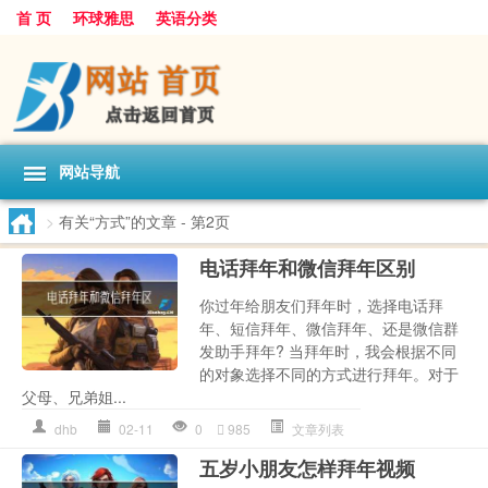
首 页
环球雅思
英语分类
网站导航
>
有关“方式”的文章
- 第2页
电话拜年和微信拜年区别
你过年给朋友们拜年时，选择电话拜
年、短信拜年、微信拜年、还是微信群
发助手拜年? 当拜年时，我会根据不同
的对象选择不同的方式进行拜年。对于
父母、兄弟姐...
dhb
02-11
0
985
文章列表
五岁小朋友怎样拜年视频