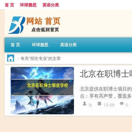
首 页
环球雅思
英语分类
首 页
环球雅思
英语分类
>
有关“招生专业”的文章
北京在职博士
北京提供在职博士项目的学
点：享有高声誉，覆盖多个学
bj
12-28
0