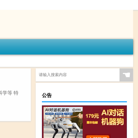
☚
科学等 特
公告