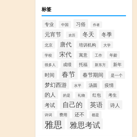
标签
习俗
专业
中国
作者
冬天
元宵节
冬季
农历
唐代
培训机构
北京
大学
宋代
寓意
年龄
工作
学校
成绩
托福
新年
很多人
新东方
春节
春节期间
时间
是一个
梦幻西游
疫情
汤圆
水平
的人
红包
考生
的是
礼物
自己的
英语
考试
诗人
还不
费用
诗词
都是
雅思
雅思考试